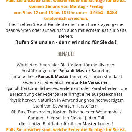
Falls Sie unsicher sind, welche Feder die Richtige für Sie ist,
können Sie uns von Montag - Freitag
02364 - 8483
von 9 bis 12 und 13 bis 18 Uhr unter
telefonisch erreichen.
Hier treffen Sie auf Fachleute die Ihnen Ihre Fragen gerne
beantworten oder auf Wunsch auch mit echtem Rat zur Seite
stehen.
Rufen Sie uns an - denn wir sind für Sie da !
RENAULT
Wir bieten Ihnen hier Blattfedern für die diversen
Ausführungen der
Renault Master
Baureihe.
Für alle diese
Renault Master
bieten wir Ihnen standard
Federn an, aber auch
verstärkte
Versionen
.
Egal ob herkömmliches Federelement oder Parabelfeder - die
Berechnung der Federpakete bringt eine ausgezeichnete
Physik hervor. Natürlich in Anwendung von hochwertigem
Stahl von bewährten Herstellern.
Ob Bus, Transporter, Kasten, Pritsche oder Wohnmobil /
Camper , hier sollten Sie auf jeden Fall
die richtige Blattfeder für Ihren
Master
finden !
Falls Sie unsicher sind, welche Feder die Richtige für Sie ist,