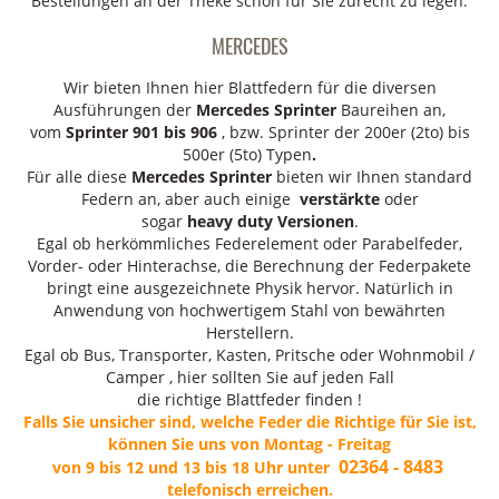
Bestellungen an der Theke schon für Sie zurecht zu legen.
MERCEDES
Wir bieten Ihnen hier Blattfedern für die diversen
Ausführungen der
Mercedes Sprinter
Baureihen an,
vom
Sprinter 901 bis 906
, bzw. Sprinter der 200er (2to) bis
500er (5to) Typen
.
Für alle diese
Mercedes Sprinter
bieten wir Ihnen standard
Federn an, aber auch einige
verstärkte
oder
sogar
heavy duty Versionen
.
Egal ob herkömmliches Federelement oder Parabelfeder,
Vorder- oder Hinterachse, die Berechnung der Federpakete
bringt eine ausgezeichnete Physik hervor. Natürlich in
Anwendung von hochwertigem Stahl von bewährten
Herstellern.
Egal ob Bus, Transporter, Kasten, Pritsche oder Wohnmobil /
Camper , hier sollten Sie auf jeden Fall
die richtige Blattfeder finden !
Falls Sie unsicher sind, welche Feder die Richtige für Sie ist,
können Sie uns von Montag - Freitag
02364 - 8483
von 9 bis 12 und 13 bis 18 Uhr unter
telefonisch erreichen.