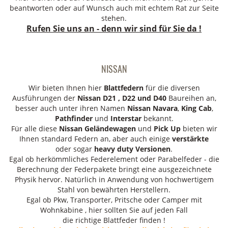
beantworten oder auf Wunsch auch mit echtem Rat zur Seite
stehen.
Rufen Sie uns an - denn wir sind für Sie da !
NISSAN
Wir bieten Ihnen hier
Blattfedern
für die diversen
Ausführungen der
Nissan D21 , D22 und D40
Baureihen an,
besser auch unter ihren Namen
Nissan Navara
,
King Cab
,
Pathfinder
und
Interstar
bekannt.
Für alle diese
Nissan Geländewagen
und
Pick Up
bieten wir
Ihnen standard Federn an, aber auch einige
verstärkte
oder sogar
heavy duty Versionen
.
Egal ob herkömmliches Federelement oder Parabelfeder - die
Berechnung der Federpakete bringt eine ausgezeichnete
Physik hervor. Natürlich in Anwendung von hochwertigem
Stahl von bewährten Herstellern.
Egal ob Pkw, Transporter, Pritsche oder Camper mit
Wohnkabine , hier sollten Sie auf jeden Fall
die richtige Blattfeder finden !