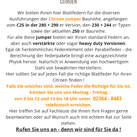
CITROEN
Wir bieten Ihnen hier Blattfedern für die diversen
Ausführungen der
Citroen Jumper
Baureihe, angefangen
vom
C25 in der 280 + 290
er Version, den
230 + 244
er Typen
sowie der aktuellen
250
er Baureihe.
Für alle diese
Jumper
bieten wir Ihnen standard Federn an,
aber auch
verstärkte
oder sogar
heavy duty Versionen
.
Egal ob herkömmliches Federelement oder Parabelfeder - die
Berechnung der Federpakete bringt eine ausgezeichnete
Physik hervor. Natürlich in Anwendung von hochwertigem
Stahl von bewährten Herstellern.
Hier sollten Sie auf jeden Fall die richtige Blattfeder für Ihren
Citroen finden !
Falls Sie unsicher sind, welche Feder die Richtige für Sie ist,
können Sie uns von Montag - Freitag
02364 - 8483
von 9 bis 12 und 13 bis 18 Uhr unter
telefonisch erreichen.
Hier treffen Sie auf Fachleute die Ihnen Ihre Fragen gerne
beantworten oder auf Wunsch auch mit echtem Rat zur Seite
stehen.
Rufen Sie uns an - denn wir sind für Sie da !