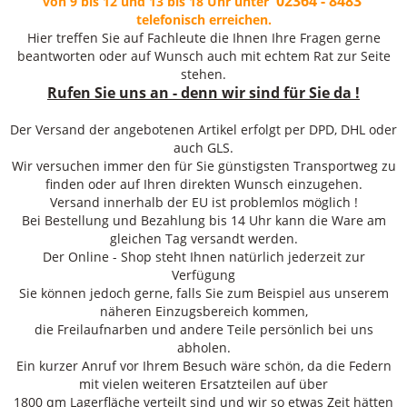
02364 - 8483
von 9 bis 12 und 13 bis 18 Uhr unter
telefonisch erreichen.
Hier treffen Sie auf Fachleute die Ihnen Ihre Fragen gerne
beantworten oder auf Wunsch auch mit echtem Rat zur Seite
stehen.
Rufen Sie uns an - denn wir sind für Sie da !
Der Versand der angebotenen Artikel erfolgt per DPD, DHL oder
auch GLS.
Wir versuchen immer den für Sie günstigsten Transportweg zu
finden oder auf Ihren direkten Wunsch einzugehen.
Versand innerhalb der EU ist problemlos möglich !
Bei Bestellung und Bezahlung bis 14 Uhr kann die Ware am
gleichen Tag versandt werden.
Der Online - Shop steht Ihnen natürlich jederzeit zur
Verfügung
Sie können jedoch gerne, falls Sie zum Beispiel aus unserem
näheren Einzugsbereich kommen,
die Freilaufnarben und andere Teile persönlich bei uns
abholen.
Ein kurzer Anruf vor Ihrem Besuch wäre schön, da die Federn
mit vielen weiteren Ersatzteilen auf über
1800 qm Lagerfläche verteilt sind und wir so etwas Zeit hätten