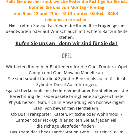
Falls Sie unsicher sind, welche Feder die Richtige für Sie ist,
können Sie uns von Montag - Freitag
02364 - 8483
von 9 bis 12 und 13 bis 18 Uhr unter
telefonisch erreichen.
Hier treffen Sie auf Fachleute die Ihnen Ihre Fragen gerne
beantworten oder auf Wunsch auch mit echtem Rat zur Seite
stehen.
Rufen Sie uns an - denn wir sind für Sie da !
OPEL
Wir bieten Ihnen hier Blattfedern für die Opel Frontera, Opel
Campo und Opel Movano Modelle an.
Sie sind sowohl für die 4 Zylinder Benzin als auch für die 4
Zylinder Diesel Ausführungen.
Egal ob herkömmliches Federelement oder Parabelfeder - die
Berechnung der Federpakete bringt eine ausgezeichnete
Physik hervor. Natürlich in Anwendung von hochwertigem
Stahl von bewährten Herstellern.
Ob Bus, Transporter, Kasten, Pritsche oder Wohnmobil /
Camper oder Pick-Up, hier sollten Sie auf jeden Fall
die richtige Blattfeder finden !
Das Team der Theos Landy Station GmbH ist seit 1989 im