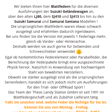
Wir bieten Ihnen hier
Blattfedern
für die diversen
Ausführungen der
Suzuki Geländewagen
an,
über den alten
LJ80,
dem
SJ410
und
SJ413
bis hin zu den
Suzuki Samurai
und
Samurai Santana
Modellen !
Die ursprünglichen Blattfedern waren etwas schwach
ausgelegt und erlahmten dadurch irgendwann.
Bei uns finden Sie die Version mit jeweils 1 Federlage mehr,
gleich ob Vorder- oder Hinterachse.
Deshalb werden sie auch gerne für Seilwinden und
Schneeschieber verwendet
.
Egal ob herkömmliches Federelement oder Parabelfeder, die
Berechnung der Federpakete bringt eine ausgezeichnete
Physik hervor. Natürlich in Anwendung von hochwertigem
Stahl von bewährten Herstellern.
Obwohl sie stärker ausgelegt sind als die ursprünglichen
Serienfedern, handelt es sich jedoch nicht um Ausführungen
für den Trial- oder OffRoad Sport !
Das Team der Theos Landy Station GmbH ist seit 1991 im
Blattfedergeschäft und als Zubehör Lieferant tätig.
Falls Sie unsicher sind, welche Feder die Richtige für Sie ist,
können Sie uns von Montag - Freitag