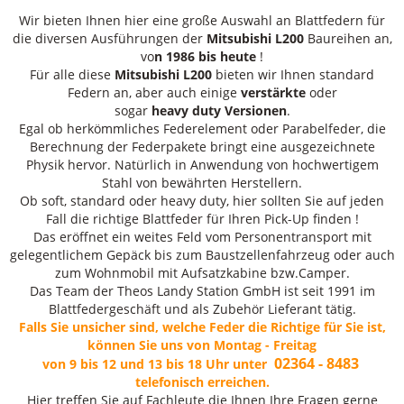
Wir bieten Ihnen hier eine große Auswahl an Blattfedern für
die diversen Ausführungen der
Mitsubishi L200
Baureihen an,
vo
n 1986 bis heute
!
Für alle diese
Mitsubishi L200
bieten wir Ihnen standard
Federn an, aber auch einige
verstärkte
oder
sogar
heavy duty Versionen
.
Egal ob herkömmliches Federelement oder Parabelfeder, die
Berechnung der Federpakete bringt eine ausgezeichnete
Physik hervor. Natürlich in Anwendung von hochwertigem
Stahl von bewährten Herstellern.
Ob soft, standard oder heavy duty, hier sollten Sie auf jeden
Fall die richtige Blattfeder für Ihren Pick-Up finden !
Das eröffnet ein weites Feld vom Personentransport mit
gelegentlichem Gepäck bis zum Baustzellenfahrzeug oder auch
zum Wohnmobil mit Aufsatzkabine bzw.Camper.
Das Team der Theos Landy Station GmbH ist seit 1991 im
Blattfedergeschäft und als Zubehör Lieferant tätig.
Falls Sie unsicher sind, welche Feder die Richtige für Sie ist,
können Sie uns von Montag - Freitag
02364 - 8483
von 9 bis 12 und 13 bis 18 Uhr unter
telefonisch erreichen.
Hier treffen Sie auf Fachleute die Ihnen Ihre Fragen gerne