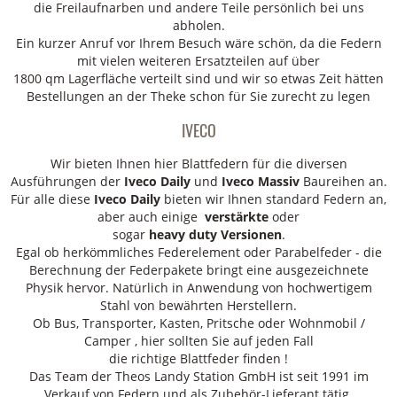
die Freilaufnarben und andere Teile persönlich bei uns
abholen.
Ein kurzer Anruf vor Ihrem Besuch wäre schön, da die Federn
mit vielen weiteren Ersatzteilen auf über
1800 qm Lagerfläche verteilt sind und wir so etwas Zeit hätten
Bestellungen an der Theke schon für Sie zurecht zu legen
IVECO
Wir bieten Ihnen hier Blattfedern für die diversen
Ausführungen der
Iveco Daily
und
Iveco Massiv
Baureihen an.
Für alle diese
Iveco Daily
bieten wir Ihnen standard Federn an,
aber auch einige
verstärkte
oder
sogar
heavy duty Versionen
.
Egal ob herkömmliches Federelement oder Parabelfeder - die
Berechnung der Federpakete bringt eine ausgezeichnete
Physik hervor. Natürlich in Anwendung von hochwertigem
Stahl von bewährten Herstellern.
Ob Bus, Transporter, Kasten, Pritsche oder Wohnmobil /
Camper , hier sollten Sie auf jeden Fall
die richtige Blattfeder finden !
Das Team der Theos Landy Station GmbH ist seit 1991 im
Verkauf von Federn und als Zubehör-Lieferant tätig.