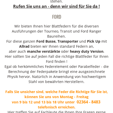
stehen.
Rufen Sie uns an - denn wir sind für Sie da !
FORD
Wir bieten Ihnen hier Blattfedern für die diversen
Ausführungen der Tourneo, Transit und Ford Ranger
Baureihen.
Für diese ganzen
Ford Busse, Transporter
und
Pick Up
mit
Allrad
bieten wir Ihnen standard Federn an,
aber auch
manche verstärkte
oder
heavy duty Version
.
Hier sollten Sie auf jeden Fall die richtige Blattfeder für Ihren
Ford finden !
Egal ob herkömmliches Federelement oder Parabelfeder - die
Berechnung der Federpakete bringt eine ausgezeichnete
Physik hervor. Natürlich in Anwendung von hochwertigem
Stahl von bewährten Herstellern.
Falls Sie unsicher sind, welche Feder die Richtige für Sie ist,
können Sie uns von Montag - Freitag
02364 - 8483
von 9 bis 12 und 13 bis 18 Uhr unter
telefonisch erreichen.
Hier treffen Sie auf Fachleute die Ihnen Ihre Fragen gerne