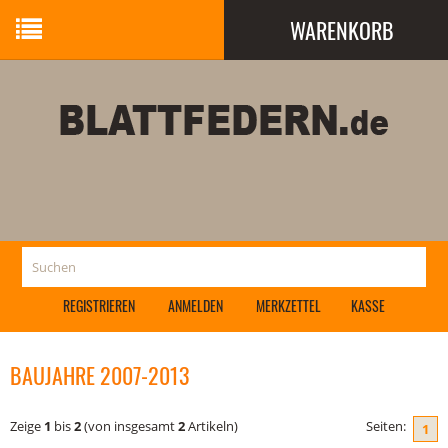
WARENKORB
Ihr Warenkorb ist leer.
REGISTRIEREN
ANMELDEN
MERKZETTEL
KASSE
BAUJAHRE 2007-2013
Zeige
1
bis
2
(von insgesamt
2
Artikeln)
Seiten:
1