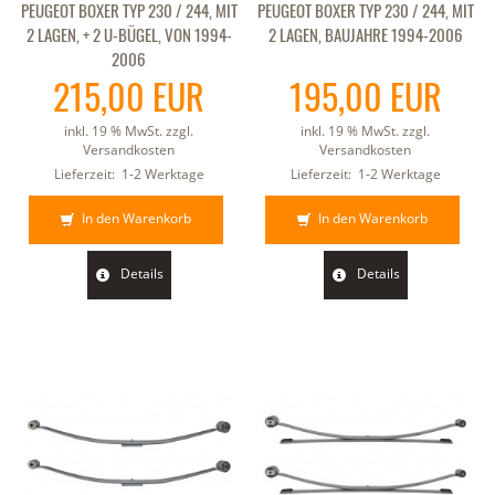
PEUGEOT BOXER TYP 230 / 244, MIT
PEUGEOT BOXER TYP 230 / 244, MIT
2 LAGEN, + 2 U-BÜGEL, VON 1994-
2 LAGEN, BAUJAHRE 1994-2006
2006
215,00 EUR
195,00 EUR
inkl. 19 % MwSt. zzgl.
inkl. 19 % MwSt. zzgl.
Versandkosten
Versandkosten
Lieferzeit:
1-2 Werktage
Lieferzeit:
1-2 Werktage
In den Warenkorb
In den Warenkorb
Details
Details