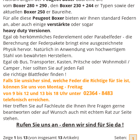
vom
Boxer 280 + 290
, den
Boxer 230 + 244
er Typen sowie der
aktuellen
Boxer 250
er Baureihe.
Für alle diese
Peugeot Boxer
bieten wir Ihnen standard Federn
an, aber auch einige
verstärkte
oder sogar
heavy duty Versionen
.
Egal ob herkömmliches Federelement oder Parabelfeder - die
Berechnung der Federpakete bringt eine ausgezeichnete
Physik hervor. Natürlich in Anwendung von hochwertigem
Stahl von bewährten Herstellern.
Egal ob Bus, Transporter, Kasten, Pritsche oder Wohnmobil /
Camper , hier sollten Sie auf jeden Fall
die richtige Blattfeder finden !
Falls Sie unsicher sind, welche Feder die Richtige für Sie ist,
können Sie uns von Montag - Freitag
02364 - 8483
von 9 bis 12 und 13 bis 18 Uhr unter
telefonisch erreichen.
Hier treffen Sie auf Fachleute die Ihnen Ihre Fragen gerne
beantworten oder auf Wunsch auch mit echtem Rat zur Seite
stehen.
Rufen Sie uns an - denn wir sind für Sie da !
Zeige
1
bis
13
(von insgesamt
13
Artikeln)
Seiten:
1