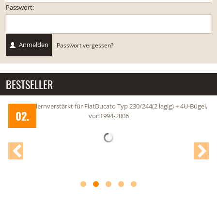
Passwort:
Anmelden
Passwort vergessen?
BESTSELLER
g)
2 Blattfedernverstärkt für FiatDucato Typ 230/244(2 lagig) + 4U-Bügel,
02.
von1994-2006