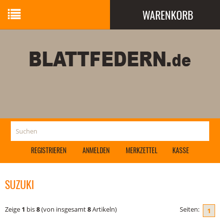
WARENKORB
Ihr Warenkorb ist leer.
REGISTRIEREN
ANMELDEN
MERKZETTEL
KASSE
SUZUKI
Zeige
1
bis
8
(von insgesamt
8
Artikeln)
Seiten:
1