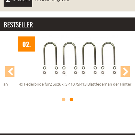
BESTSELLER
02.
4x Federbride für2 Suzuki SJ410 /SJ413 Blattfedernan der Hinterachse