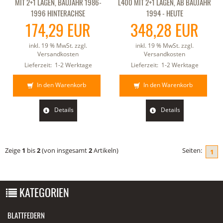
MIT 2+1 LAGEN, BAUJAHR 1986-
L400 MIT 2+1 LAGEN, AB BAUJAHR
1996 HINTERACHSE
1994 - HEUTE
174,29 EUR
348,28 EUR
inkl. 19 % MwSt. zzgl.
inkl. 19 % MwSt. zzgl.
Versandkosten
Versandkosten
Lieferzeit:
1-2 Werktage
Lieferzeit:
1-2 Werktage
In den Warenkorb
In den Warenkorb
Details
Details
Zeige
1
bis
2
(von insgesamt
2
Artikeln)
Seiten:
1
KATEGORIEN
BLATTFEDERN