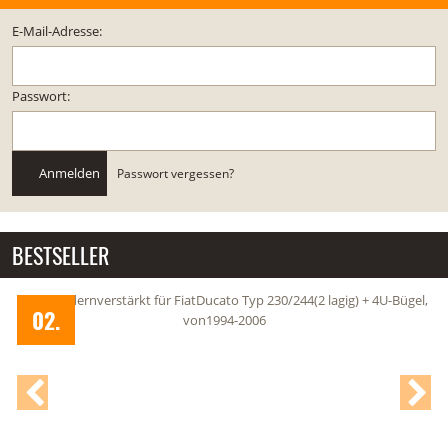
E-Mail-Adresse:
Passwort:
Anmelden
Passwort vergessen?
BESTSELLER
g)
2 Blattfedernverstärkt für FiatDucato Typ 230/244(2 lagig) + 4U-Bügel,
02.
von1994-2006