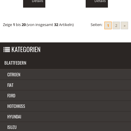
Details
Details
Zeige
1
bis
20
(von insgesamt
32
Artikeln)
Seiten:
1
2
»
KATEGORIEN
BLATTFEDERN
CITROEN
FIAT
FORD
HOTCHKISS
HYUNDAI
ISUZU