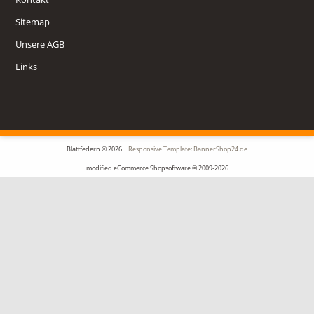
Sitemap
Unsere AGB
Links
Blattfedern © 2026 |
Responsive Template: BannerShop24.de
mod
ified eCommerce Shopsoftware © 2009-2026