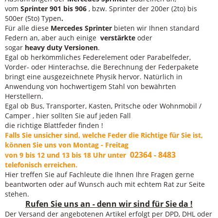
vom
Sprinter 901 bis 906
, bzw. Sprinter der 200er (2to) bis
500er (5to) Typen
.
Für alle diese
Mercedes Sprinter
bieten wir Ihnen standard
Federn an, aber auch einige
verstärkte
oder
sogar
heavy duty Versionen
.
Egal ob herkömmliches Federelement oder Parabelfeder,
Vorder- oder Hinterachse, die Berechnung der Federpakete
bringt eine ausgezeichnete Physik hervor. Natürlich in
Anwendung von hochwertigem Stahl von bewährten
Herstellern.
Egal ob Bus, Transporter, Kasten, Pritsche oder Wohnmobil /
Camper , hier sollten Sie auf jeden Fall
die richtige Blattfeder finden !
Falls Sie unsicher sind, welche Feder die Richtige für Sie ist,
können Sie uns von Montag - Freitag
02364 - 8483
von 9 bis 12 und 13 bis 18 Uhr unter
telefonisch erreichen.
Hier treffen Sie auf Fachleute die Ihnen Ihre Fragen gerne
beantworten oder auf Wunsch auch mit echtem Rat zur Seite
stehen.
Rufen Sie uns an - denn wir sind für Sie da !
Der Versand der angebotenen Artikel erfolgt per DPD, DHL oder