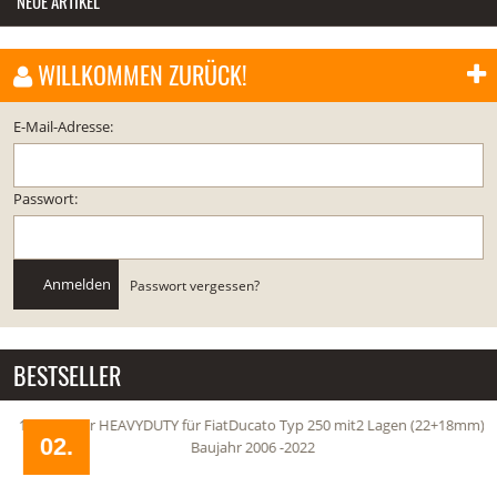
NEUE ARTIKEL
WILLKOMMEN ZURÜCK!
E-Mail-Adresse:
Passwort:
Anmelden
Passwort vergessen?
BESTSELLER
1 Blattfeder HEAVYDUTY für FiatDucato Typ 250 mit2 Lagen (22+18mm),
02.
Baujahr 2006 -2022