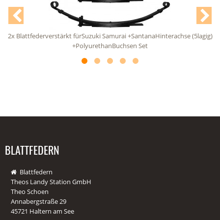
rverstärkt fürSuzuki Samurai +SantanaHinterachse (5lagig)
+PolyurethanBuchsen Set
BLATTFEDERN
Blattfedern
Theos Landy Station GmbH
Theo Schoen
Annabergstraße 29
45721 Haltern am See