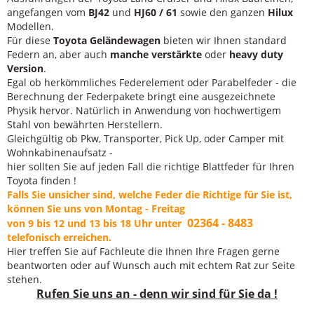
angefangen vom
BJ42
und
HJ60 / 61
sowie den ganzen
Hilux
Modellen.
Für diese
Toyota Geländewagen
bieten wir Ihnen standard
Federn an, aber auch
manche verstärkte
oder
heavy duty
Version
.
Egal ob herkömmliches Federelement oder Parabelfeder - die
Berechnung der Federpakete bringt eine ausgezeichnete
Physik hervor. Natürlich in Anwendung von hochwertigem
Stahl von bewährten Herstellern.
Gleichgültig ob Pkw, Transporter, Pick Up, oder Camper mit
Wohnkabinenaufsatz -
hier sollten Sie auf jeden Fall die richtige Blattfeder für Ihren
Toyota finden !
Falls Sie unsicher sind, welche Feder die Richtige für Sie ist,
können Sie uns von Montag - Freitag
02364 - 8483
von 9 bis 12 und 13 bis 18 Uhr unter
telefonisch erreichen.
Hier treffen Sie auf Fachleute die Ihnen Ihre Fragen gerne
beantworten oder auf Wunsch auch mit echtem Rat zur Seite
stehen.
Rufen Sie uns an - denn wir sind für Sie da !