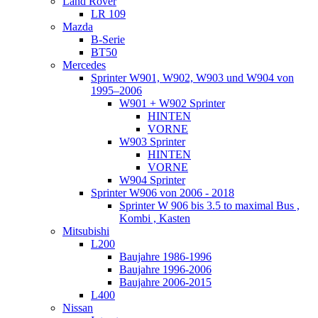
Land Rover
LR 109
Mazda
B-Serie
BT50
Mercedes
Sprinter W901, W902, W903 und W904 von
1995–2006
W901 + W902 Sprinter
HINTEN
VORNE
W903 Sprinter
HINTEN
VORNE
W904 Sprinter
Sprinter W906 von 2006 - 2018
Sprinter W 906 bis 3.5 to maximal Bus ,
Kombi , Kasten
Mitsubishi
L200
Baujahre 1986-1996
Baujahre 1996-2006
Baujahre 2006-2015
L400
Nissan