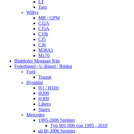
LT
Taro
Willys
MB / GPW
CJ2A
CJ3A
CJ3b
CJ5
CJ6
M38A1
M170
Blattfeder Montage Kits
Federbügel / U-Bügel / Briden
Ford
Transit
Hyundai
H1 / H100
H200
H300
Libero
Starex
Mercedes
1995-2006 Sprinter
Typ 901-906 von 1995 - 2018
ab Bj 2006 Sprinter