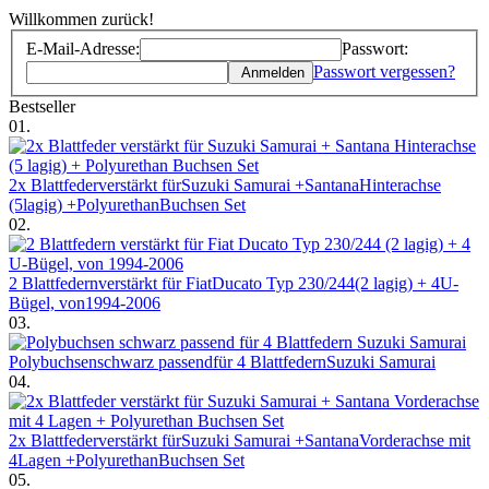
Willkommen zurück!
E-Mail-Adresse:
Passwort:
Passwort vergessen?
Anmelden
Bestseller
01.
2x Blattfederverstärkt fürSuzuki Samurai +SantanaHinterachse
(5lagig) +PolyurethanBuchsen Set
02.
2 Blattfedernverstärkt für FiatDucato Typ 230/244(2 lagig) + 4U-
Bügel, von1994-2006
03.
Polybuchsenschwarz passendfür 4 BlattfedernSuzuki Samurai
04.
2x Blattfederverstärkt fürSuzuki Samurai +SantanaVorderachse mit
4Lagen +PolyurethanBuchsen Set
05.