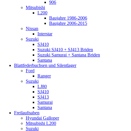
906
Mitsubishi
L200
Baujahre 1986-2006
Baujahre 2006-2015
Nissan
Interstar
Suzuki
SJ410
Suzuki SJ410 + SJ413 Briden
Suzuki Samurai + Santana Briden
Santana
Blattfederbuchsen und Silentlager
Ford
Ranger
Suzuki
LJ80
SJ410
SJ413
Samurai
Santana
Freilaufnaben
Hyundai Galloper
Mitsubishi L200
Suzuki