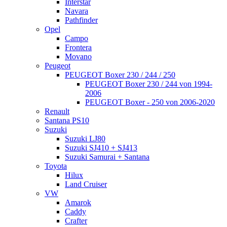
Interstar
Navara
Pathfinder
Opel
Campo
Frontera
Movano
Peugeot
PEUGEOT Boxer 230 / 244 / 250
PEUGEOT Boxer 230 / 244 von 1994-
2006
PEUGEOT Boxer - 250 von 2006-2020
Renault
Santana PS10
Suzuki
Suzuki LJ80
Suzuki SJ410 + SJ413
Suzuki Samurai + Santana
Toyota
Hilux
Land Cruiser
VW
Amarok
Caddy
Crafter