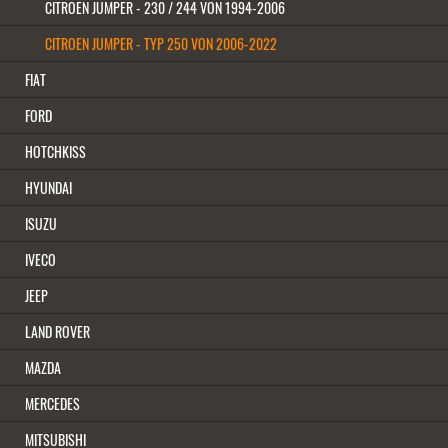
CITROEN JUMPER - 230 / 244 VON 1994-2006
CITROEN JUMPER - TYP 250 VON 2006-2022
FIAT
N,
ZWEI BLATTFEDERN HEAVY DUTY FÜR CITROEN JUMPER TYP 250 MIT 2
FORD
LAGEN, BAUJAHRE AB 2006
389,00 EUR
HOTCHKISS
HYUNDAI
( inkl. 19 % MwSt. zzgl.
Versandkosten
)
ISUZU
In den Warenkorb
IVECO
Details
JEEP
LAND ROVER
MAZDA
WIR EMPFEHLEN IHNEN NOCH FOLGENDE
MERCEDES
PRODUKTE:
MITSUBISHI