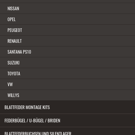
NISSAN
OPEL
PEUGEOT
RENAULT
SANTANA PS10
SUZUKI
EINE BLATTFEDER FÜR CITROEN JUMPER TYP 250 MIT 1 LAGE,
TOYOTA
VERSTÄRKT, 22MM, BAUJAHRE AB 2006
148,00 EUR
VW
WILLYS
( inkl. 19 % MwSt. zzgl.
Versandkosten
)
BLATTFEDER MONTAGE KITS
In den Warenkorb
FEDERBÜGEL / U-BÜGEL / BRIDEN
Details
BLATTFEDERBUCHSEN UND SILENTLAGER