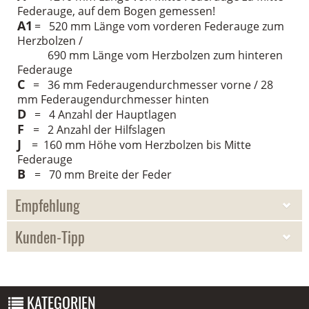
Federauge, auf dem Bogen gemessen!
A1
= 520 mm Länge vom vorderen Federauge zum
Herzbolzen /
690 mm Länge vom Herzbolzen zum hinteren
Federauge
C
= 36 mm Federaugendurchmesser vorne / 28
mm Federaugendurchmesser hinten
D
= 4 Anzahl der Hauptlagen
F
= 2 Anzahl der Hilfslagen
J
= 160 mm Höhe vom Herzbolzen bis Mitte
Federauge
B
= 70 mm Breite der Feder
Empfehlung
Kunden-Tipp
WIR EMPFEHLEN IHNEN NOCH FOLGENDE
PRODUKTE:
KUNDEN, DIE DIESEN ARTIKEL KAUFTEN, HABEN AUCH
FOLGENDE ARTIKEL BESTELLT:
KATEGORIEN