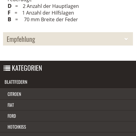
D
= 2 Anzahl der Hauptlagen
F
= 1 Anzahl der Hilfslagen
B
= 70 mm Breite der Feder
Empfehlung
WIR EMPFEHLEN IHNEN NOCH FOLGENDE PRODUKTE:
KATEGORIEN
BLATTFEDERN
CITROEN
FIAT
FORD
HOTCHKISS
ZWEI BLATTFEDERN MITSUBISHI L400 MIT 2+1 LAGEN, AB BAUJAHR