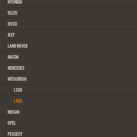
HYUNDAI
1994 - HEUTE
348,28 EUR
ISUZU
IVECO
( inkl. 19 % MwSt. zzgl.
Versandkosten
)
JEEP
In den Warenkorb
LAND ROVER
Details
MAZDA
MERCEDES
MITSUBISHI
L200
L400
NISSAN
OPEL
PEUGEOT